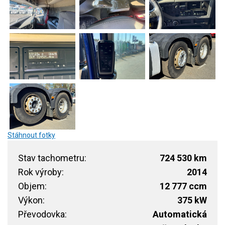
Stáhnout fotky
Stav tachometru:
724 530 km
Rok výroby:
2014
Objem:
12 777 ccm
Výkon:
375 kW
Převodovka:
Automatická