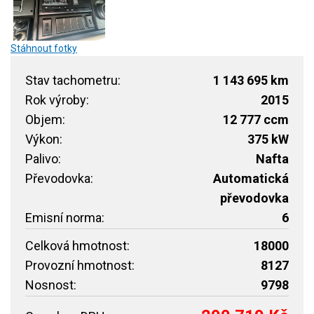
Stáhnout fotky
Stav tachometru:
1 143 695 km
Rok výroby:
2015
Objem:
12 777 ccm
Výkon:
375 kW
Palivo:
Nafta
Převodovka:
Automatická
převodovka
Emisní norma:
6
Celková hmotnost:
18000
Provozní hmotnost:
8127
Nosnost:
9798