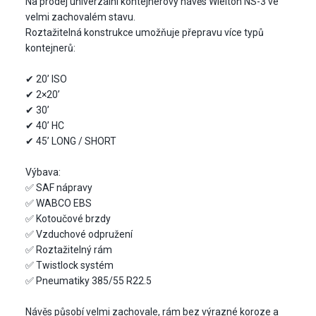
Na prodej univerzální kontejnerový návěs Wielton NS-3 ve
velmi zachovalém stavu.
Roztažitelná konstrukce umožňuje přepravu více typů
kontejnerů:
✔ 20’ ISO
✔ 2×20’
✔ 30’
✔ 40’ HC
✔ 45’ LONG / SHORT
Výbava:
✅ SAF nápravy
✅ WABCO EBS
✅ Kotoučové brzdy
✅ Vzduchové odpružení
✅ Roztažitelný rám
✅ Twistlock systém
✅ Pneumatiky 385/55 R22.5
Návěs působí velmi zachovale, rám bez výrazné koroze a