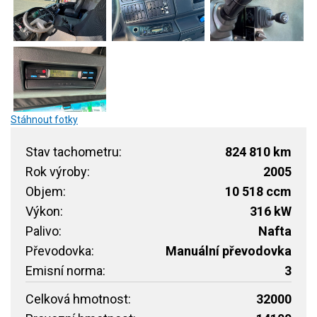
Stáhnout fotky
Stav tachometru:
824 810 km
Rok výroby:
2005
Objem:
10 518 ccm
Výkon:
316 kW
Palivo:
Nafta
Převodovka:
Manuální převodovka
Emisní norma:
3
Celková hmotnost:
32000