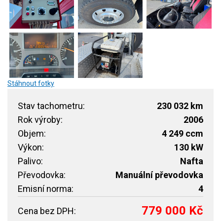
Stáhnout fotky
Stav tachometru:
230 032 km
Rok výroby:
2006
Objem:
4 249 ccm
Výkon:
130 kW
Palivo:
Nafta
Převodovka:
Manuální převodovka
Emisní norma:
4
779 000 Kč
Cena bez DPH: