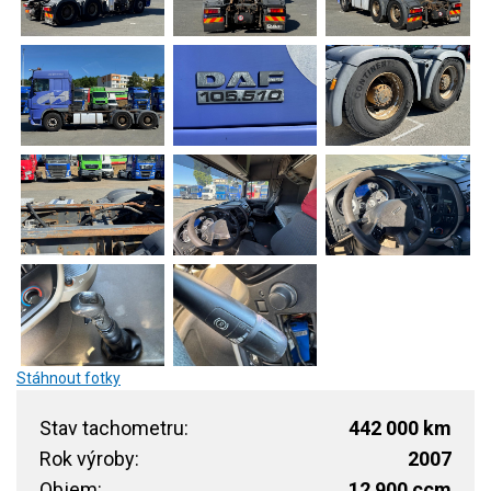
Stáhnout fotky
Stav tachometru:
442 000 km
Rok výroby:
2007
Objem:
12 900 ccm