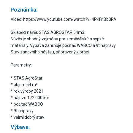
Poznámka:
Video: https://www.youtube.com/watch?v=4PKFriBb3PA
Sklápěcí návěs STAS AGROSTAR 54m3.
Návěs je vhodný zejména pro zemědělské a sypké
materiály. Výbava zahrnuje počítač WABCO a 9t nápravy.
Stav zánovního návěsu, připravený k práci.
Parametry:
* STAS AgroStar
* objem 54 m³
* rok výroby 2021
* nájezd 172 000 km
* počítač WABCO
* 9t nápravy
* velmi dobrý stav
Výbava: