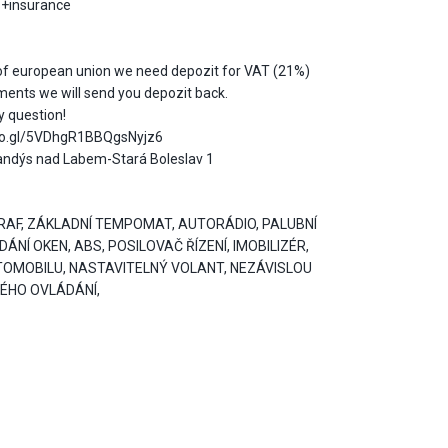
s+insurance
 of european union we need depozit for VAT (21%)
cuments we will send you depozit back.
y question!
goo.gl/5VDhgR1BBQgsNyjz6
andýs nad Labem-Stará Boleslav 1
GRAF, ZÁKLADNÍ TEMPOMAT, AUTORÁDIO, PALUBNÍ
ÁNÍ OKEN, ABS, POSILOVAČ ŘÍZENÍ, IMOBILIZÉR,
TOMOBILU, NASTAVITELNÝ VOLANT, NEZÁVISLOU
VÉHO OVLÁDÁNÍ,