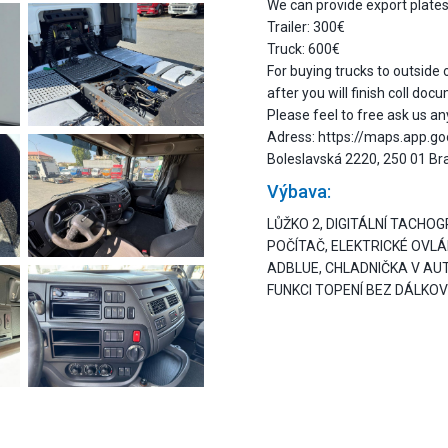
We can provide export plate
Trailer: 300€
Truck: 600€
For buying trucks to outside
after you will finish coll do
Please feel to free ask us an
Adress: https://maps.app.
Boleslavská 2220, 250 01 Br
Výbava:
LŮŽKO 2, DIGITÁLNÍ TACHO
POČÍTAČ, ELEKTRICKÉ OVLÁD
ADBLUE, CHLADNIČKA V AU
FUNKCI TOPENÍ BEZ DÁLKO