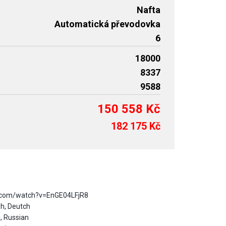
Nafta
Automatická převodovka
6
18000
8337
9588
150 558 Kč
182 175 Kč
e.com/watch?v=EnGE04LFjR8
h, Deutch
, Russian