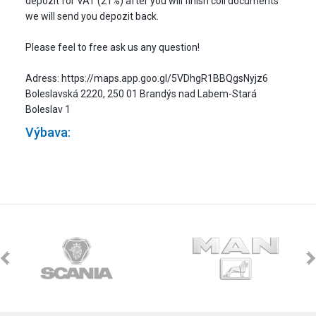
depozit for VAT (21%) after you will finish coll documents
we will send you depozit back.
Please feel to free ask us any question!
Adress: https://maps.app.goo.gl/5VDhgR1BBQgsNyjz6
Boleslavská 2220, 250 01 Brandýs nad Labem-Stará
Boleslav 1
Výbava: