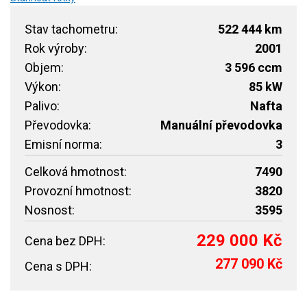
Stav tachometru:
522 444 km
Rok výroby:
2001
Objem:
3 596 ccm
Výkon:
85 kW
Palivo:
Nafta
Převodovka:
Manuální převodovka
Emisní norma:
3
Celková hmotnost:
7490
Provozní hmotnost:
3820
Nosnost:
3595
229 000 Kč
Cena bez DPH:
277 090 Kč
Cena s DPH: